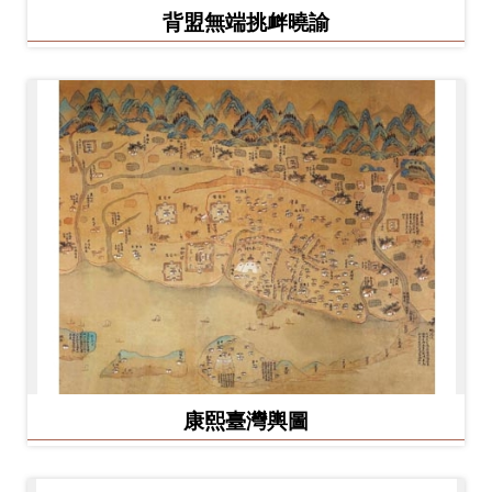
背盟無端挑衅曉諭
康熙臺灣輿圖