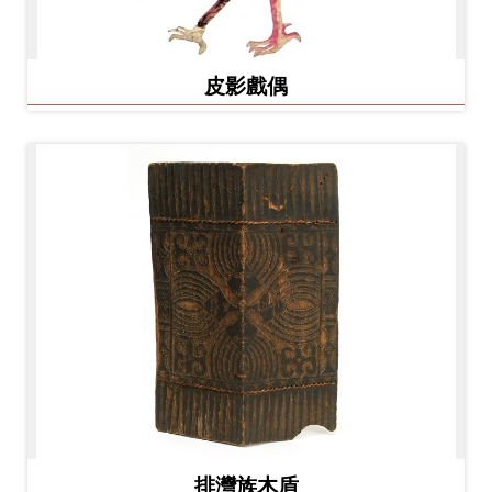
Ba
ha
sa
Ind
Tiế
on
ng
皮影戲偶
esi
Việ
a
t
排灣族木盾