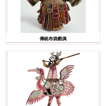
友
善
措
施
服
傳統布袋戲偶
務
網
站
導
覽
En
日
glis
本
h
語