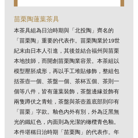
訊
苗栗陶蓮葉茶具
展
本茶具組為日治時期與「北投陶」齊名的
覽
「苗栗陶」重要的代表作。苗栗陶業於19世
資
紀末由日本人引進，其後並結合福州與苗栗
訊
本地技師，而開創苗栗陶業容景。本茶組以
模型壓胚成形，再以手工堆貼修飾，整組包
教
括茶壺一個、茶盤一個、茶杯五個、茶則一
育
活
個等八件，皆有蓮葉裝飾，茶盤邊緣並飾有
動
兩隻蹲伏之青蛙，茶盤與茶壺蓋底部則印有
「苗栗」字款。釉色內外有別，外為泛黑無
出
光的鐵紅色，內面則為光潔的橄欖青色釉。
版
本件堪稱日治時期「苗栗陶」的代表作。年
文