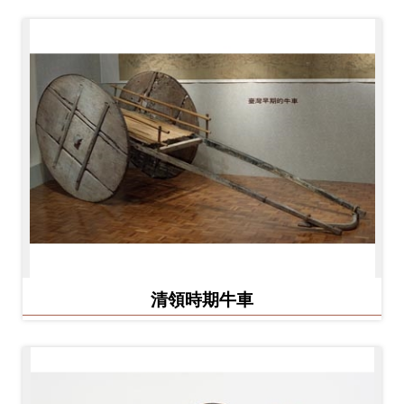
開
資
訊
隱
私
權
與
資
訊
安
清領時期牛車
全
宣
告
資