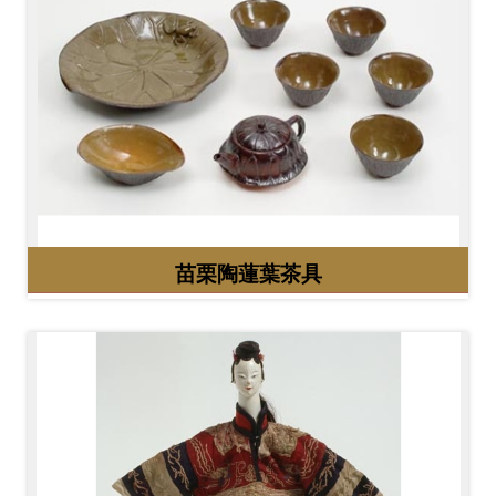
料
開
放
宣
告
著
作
苗栗陶蓮葉茶具
權
聲
明
回
首
頁