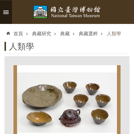
跳到主要內容區塊
進
階
首頁
典藏研究
典藏
典藏選粹
人類學
搜
尋
人類學
認
識
臺
博
參
觀
資