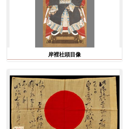
岸裡社頭目像