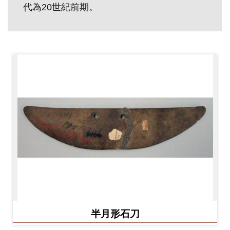
代為20世紀前期。
創
典
藏
研
究
便
民
服
務
政
府
半月形石刀
公