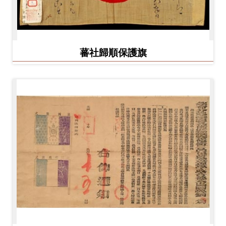
蕃社歸順保護旗