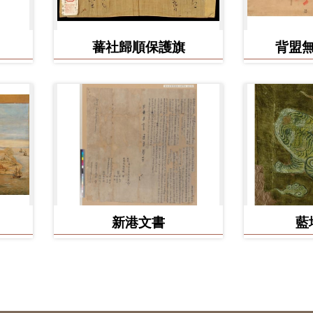
蕃社歸順保護旗
背盟
新港文書
藍