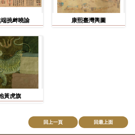
無端挑衅曉諭
康熙臺灣輿圖
地黃虎旗
回上一頁
回最上面