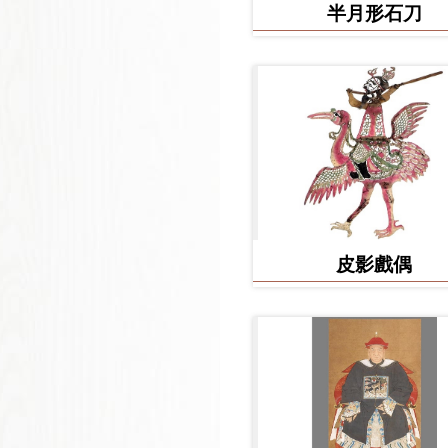
半月形石刀
皮影戲偶