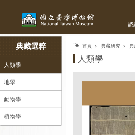
跳到主要內容區塊
認
:::
:::
典藏選粹
首頁
典藏研究
典
人類學
人類學
地學
動物學
植物學