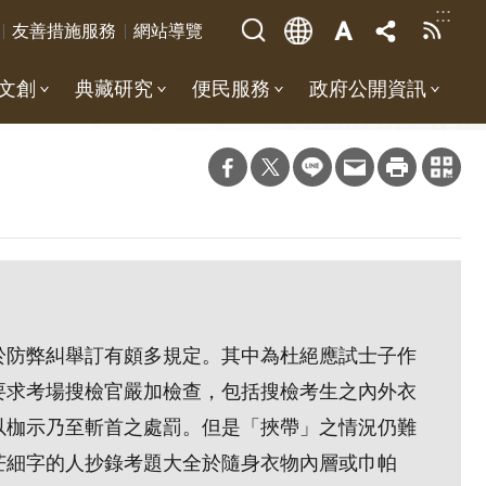
:::
友善措施服務
網站導覽
文創
典藏研究
便民服務
政府公開資訊
於防弊糾舉訂有頗多規定。其中為杜絕應試士子作
要求考場搜檢官嚴加檢查，包括搜檢考生之內外衣
以枷示乃至斬首之處罰。但是「挾帶」之情況仍難
芒細字的人抄錄考題大全於隨身衣物內層或巾帕