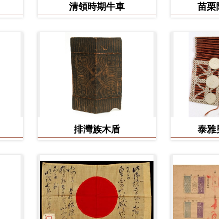
清領時期牛車
苗栗
排灣族木盾
泰雅