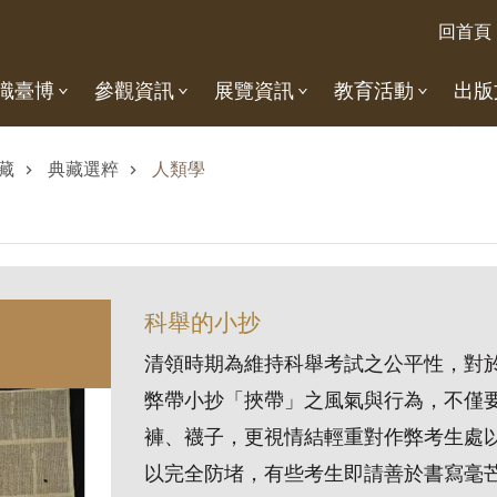
回首頁
識臺博
參觀資訊
展覽資訊
教育活動
出版
藏
典藏選粹
人類學
科舉的小抄
清領時期為維持科舉考試之公平性，對
弊帶小抄「挾帶」之風氣與行為，不僅
褲、襪子，更視情結輕重對作弊考生處
以完全防堵，有些考生即請善於書寫毫