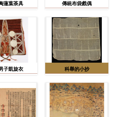
陶蓮葉茶具
傳統布袋戲偶
男子凱旋衣
科舉的小抄