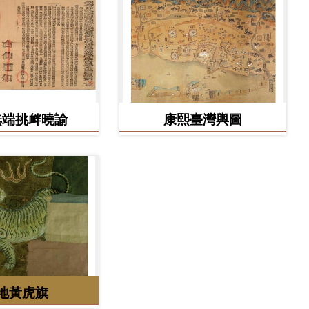
無端挑衅曉諭
康熙臺灣輿圖
地黃虎旗