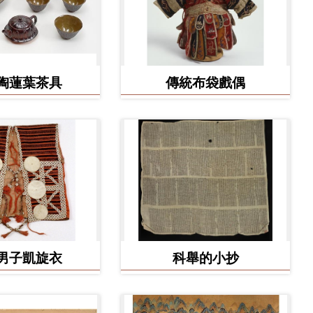
陶蓮葉茶具
傳統布袋戲偶
男子凱旋衣
科舉的小抄