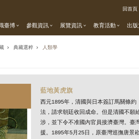
回首頁
識臺博
參觀資訊
展覽資訊
教育活動
出版
藏
典藏選粹
人類學
藍地黃虎旗
西元1895年，清國與日本簽訂馬關條
法，請求朝廷收回成命。但是清國不願
涉，並下令不准國內官員接濟臺灣。臺
援。1895年5月25日，原臺灣巡撫唐