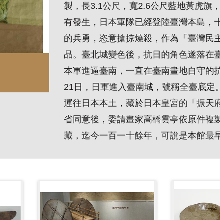
製，長3.1公尺，寬2.6公尺藍地黃虎
有發生，日本軍隊已經登陸臺灣本島，
的兵勇，恣意搶掠燒殺，作為「臺灣民
品。臺北城變色後，抗日的角色遂落在
本軍進逼臺南，一直在臺南畫地自守的抗
21日，日軍進入臺南城，號稱全臺底定
運往日本本土，藏於日本皇宮的「振天府
省同意後，委請畫家高橋雲亭依原件複
藏，
迄今一百一十餘年
，可說是本館最