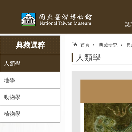
跳到主要內容區塊
認
:::
:::
典藏選粹
首頁
典藏研究
典
人類學
人類學
地學
動物學
植物學