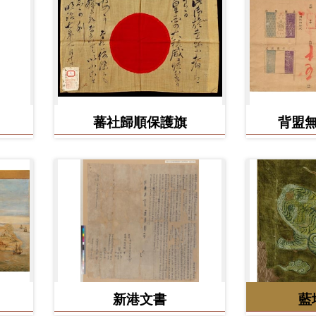
蕃社歸順保護旗
背盟
新港文書
藍