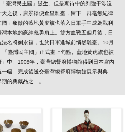
旗，「臺灣民主國」誕生。但是期待中的列強干涉沒
十天之後，唐景崧便倉皇離臺，留下一群毫無紀律
主國」象徵的藍地黃虎旗也落入日軍手中成為戰利
臺灣本地的豪紳義勇肩上。雙方血戰五個月後，日
法名將劉永福，也於日軍進城前悄然離臺。10月
。「臺灣民主國」正式畫上句點。藍地黃虎旗也被
」中。1908年，臺灣總督府博物館得到日本宮內
製一幅，完成後送交臺灣總督府博物館展示與典
早期的典藏品之一。