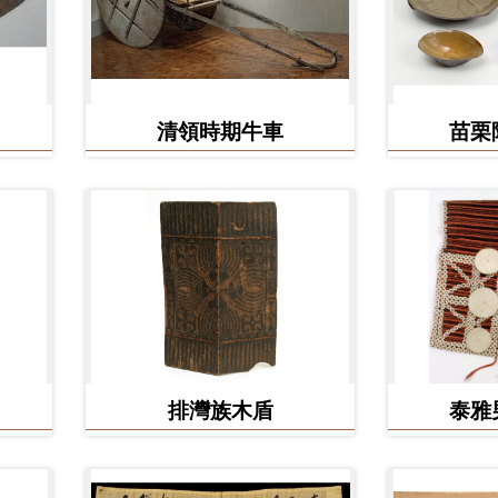
清領時期牛車
苗栗
排灣族木盾
泰雅