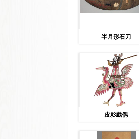
半月形石刀
皮影戲偶