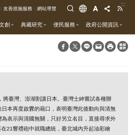
:::
友善措施服務
網站導覽
文創
典藏研究
便民服務
政府公開資訊
約，將臺灣、澎湖割讓日本。臺灣士紳嘗試各種辦
給日本再度啟釁的藉口，表明臺灣此後動向與清無
灣為表示與清國無關，只好另立名目，直接尋求外
景崧在21響禮砲中就職總統，臺北城內升起油彩繪