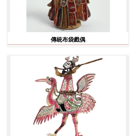
友
善
措
施
傳統布袋戲偶
服
務
網
站
導
覽
En
日
glis
本
h
語