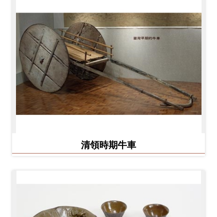
開
資
訊
隱
私
權
與
資
訊
清領時期牛車
安
全
宣
告
資