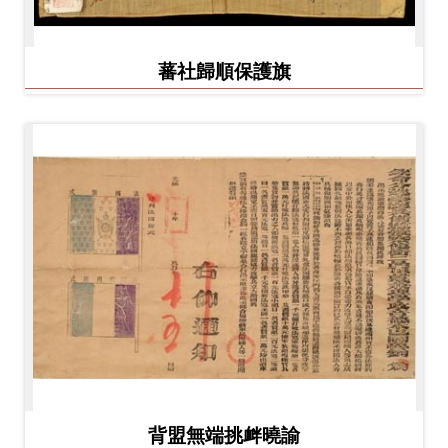
蕃社歸順保護旗
背盟無端挑衅曉諭