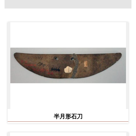
創
典
藏
研
究
便
民
服
務
政
半月形石刀
府
公