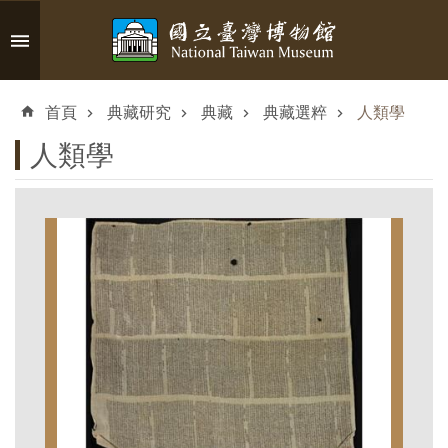
跳到主要內容區塊
進
階
首頁
典藏研究
典藏
典藏選粹
人類學
搜
尋
人類學
認
識
臺
博
參
觀
資