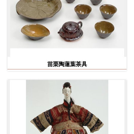
料
開
放
宣
告
著
苗栗陶蓮葉茶具
作
權
聲
明
回
首
頁