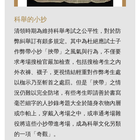
訊
科舉的小抄
展
清領時期為維持科舉考試之公平性，對於防
覽
弊糾舉訂有頗多規定。其中為杜絕應試士子
資
作弊帶小抄「挾帶」之風氣與行為，不僅要
訊
求考場搜檢官嚴加檢查，包括搜檢考生之內
外衣褲、襪子，更視情結輕重對作弊考生處
教
以枷示乃至斬首之處罰。但是「挾帶」之情
育
活
況仍難以完全防堵，有些考生即請善於書寫
動
毫芒細字的人抄錄考題大全於隨身衣物內層
或巾帕上，穿戴入考場之中，或串通考場雜
出
役將這些小抄帶進考場，成為科舉文化另類
版
的一項「奇觀」。
文