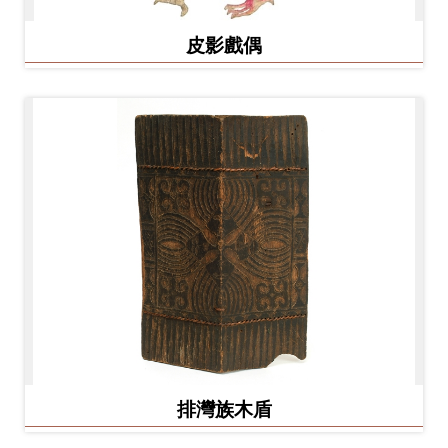
Ba
ha
sa
皮影戲偶
Ind
Tiế
on
ng
esi
Việ
a
t
排灣族木盾