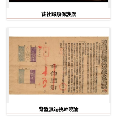
蕃社歸順保護旗
背盟無端挑衅曉諭