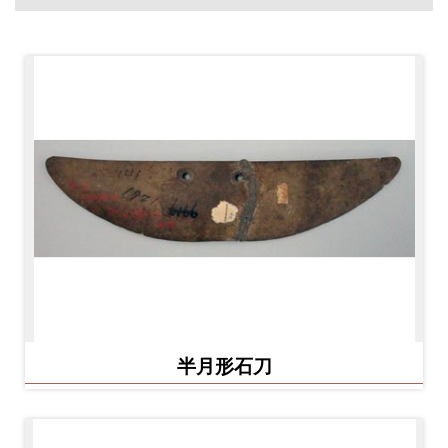
開
資
訊
隱
私
權
與
資
訊
安
全
宣
半月形石刀
告
資