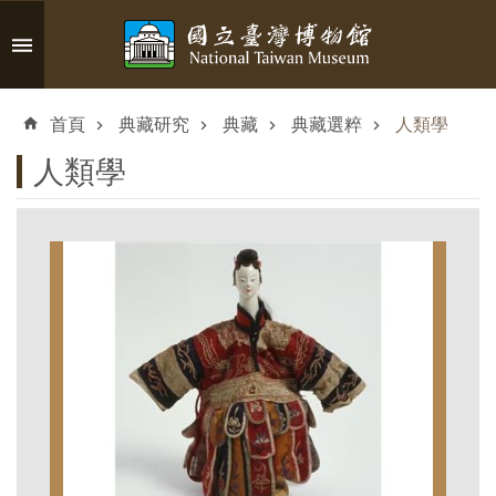
跳到主要內容區塊
進
階
首頁
典藏研究
典藏
典藏選粹
人類學
搜
尋
人類學
認
識
臺
博
參
觀
資