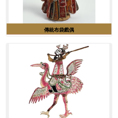
Ba
ha
sa
Ind
Tiế
on
ng
esi
Việ
a
t
傳統布袋戲偶