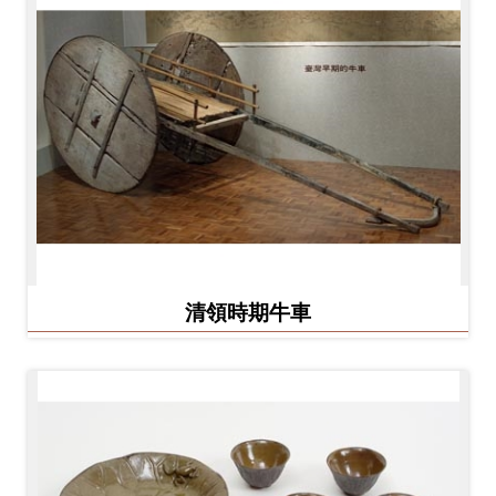
料
開
放
宣
告
著
作
權
清領時期牛車
聲
明
回
首
頁