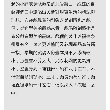
越的小調或慷慨激昂的北管樂曲，緩緩的自
創
藝師們口中說唱出民間對現實生活的體認與
典
理想。布袋戲觀賞的對象既是劇情也是戲
藏
偶，從造型美的觀點來看，戲偶雕刻藝術是
研
布袋戲造型美的高峰。戲偶的製作以福建泉
究
州最有名，泉州更以塗門及花園產品為首屈
一指。早期的戲偶因戲臺本身不大場面較
便
小，形體並不算太大，尤以花園的更為嬌
民
小，整軀身高〈連鞋部〉約在八寸左右。木
服
偶體自頂到顎不到三寸，頸長約為寸許，頸
務
項直徑則約一寸左右，便以納入「衣服」之
政
中。
府
公