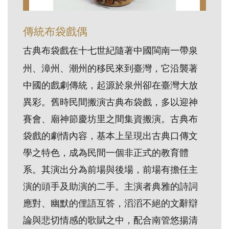
訊
傳統布袋戲偶
展
古典布袋戲在十七世紀
隨著中國閩南一帶泉
覽
州、漳州、潮州的移民來到臺灣，它沿襲著
資
中國的戲劇傳統，起源於泉州卻在臺灣大放
訊
異彩。舊時民間搬演古典布袋戲，多以迎神
賽會、廟神節慶坊里之間集資搬演。古典布
教
育
袋戲的劇情內容，基本上呈現出古典口傳文
活
學之特色，成為民間一個非正式的教育體
動
系。其演出分為前場與後場，前場有擔任主
演的頭手及助演的二手。主演者典雅的詩詞
出
應對、幽默的俚語互答，滔滔不絕的文辭辯
版
論與悲切情感的歌賦之中，配合南管悠揚清
文