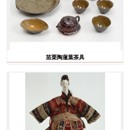
友
善
措
施
服
務
苗栗陶蓮葉茶具
網
站
導
覽
En
日
glis
本
h
語