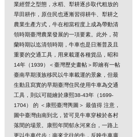
業經營之型態，水稻、犁耕逐步取代粗放的
創
旱田耕作，原住民也逐漸習得耕牛、犁耕之
農業生產方式，牛在相當程度上成為帶動清
典
藏
領時期臺灣農業發展的一項要素。此外，荷
研
蘭時期以迄清領時期，牛車也是日漸普及且
究
重要的交通工具，用來載運各種貨品，昭和
14年（1939）＜臺灣歷史畫帖＞即繪有一帖
便
臺南早期漢族移民以牛車載運的景象，但最
民
生動且寫實的早期臺灣住民使用牛車為交通
服
工具，則以可能繪於康熙38-43年（1699-
務
1704） 的 ＜康熙臺灣輿圖＞ 最值得 注意，
政
圖中臺灣由南到北，皆可見牛車穿梭於各村
府
落間的場景。康熙年間郁永河來台，一路上
公
更以牛車代步；南來北往的牛，反映牛車廣