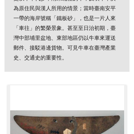
開
為原住民與漢人所用的情景；當時臺南安平
資
一帶的海岸號稱「鐵板砂」，也是一片人來
訊
「車往」的繁榮景象。甚至至日治初期，臺
灣中部埔里盆地、東部地區仍以牛車來運送
隱
郵件、接駁港邊貨物。可見牛車在臺灣產業
私
權
史、交通史的重要性。
與
資
訊
安
全
宣
告
資