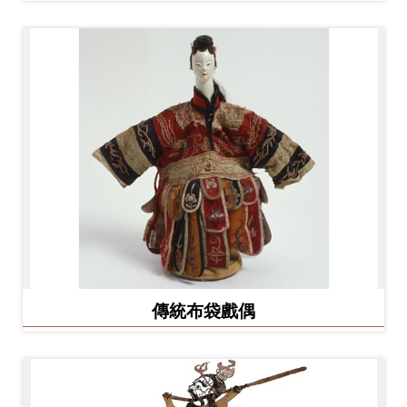
Ba
ha
sa
Ind
Tiế
on
ng
esi
Việ
a
t
傳統布袋戲偶