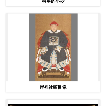
科舉的小抄
岸裡社頭目像