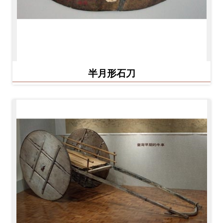
料
開
放
宣
告
半月形石刀
著
作
權
聲
明
回
首
頁