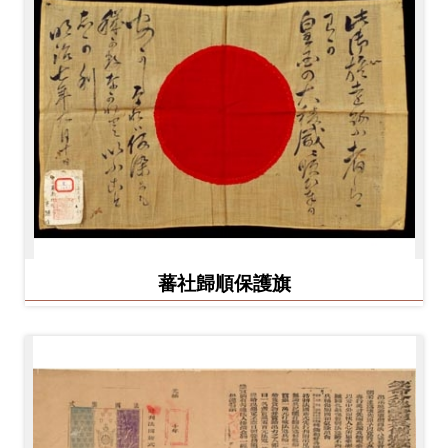
蕃社歸順保護旗