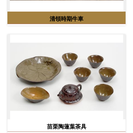
友
清領時期牛車
善
措
施
服
務
網
站
導
覽
En
日
glis
本
h
語
苗栗陶蓮葉茶具