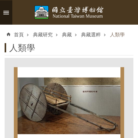
跳到主要內容區塊
進
階
首頁
典藏研究
典藏
典藏選粹
人類學
搜
尋
人類學
認
識
臺
博
參
觀
資