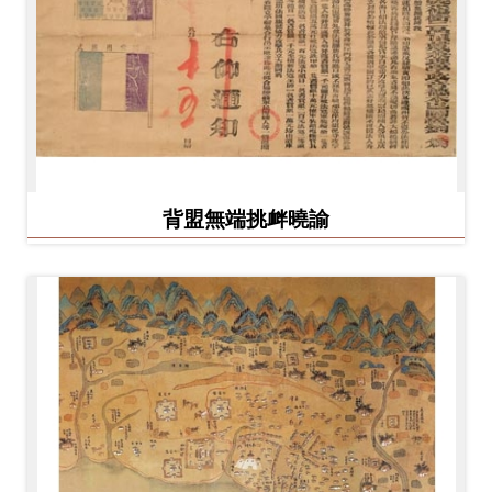
背盟無端挑衅曉諭