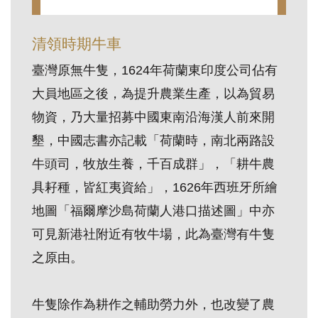
訊
清領時期牛車
展
臺灣原無牛隻，1624年荷蘭東印度公司佔有
覽
大員地區之後，為提升農業生產，以為貿易
資
物資，乃大量招募中國東南沿海漢人前來開
訊
墾，中國志書亦記載「荷蘭時，南北兩路設
牛頭司，牧放生養，千百成群」，「耕牛農
教
具耔種，皆紅夷資給」，1626年西班牙所繪
育
活
地圖「福爾摩沙島荷蘭人港口描述圖」中亦
動
可見新港社附近有牧牛場，此為臺灣有牛隻
之原由。
出
版
牛隻除作為耕作之輔助勞力外，也改變了農
文