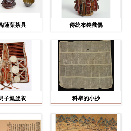
陶蓮葉茶具
傳統布袋戲偶
男子凱旋衣
科舉的小抄