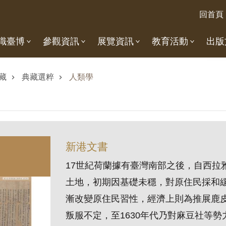
回首頁
識臺博
參觀資訊
展覽資訊
教育活動
出版
藏
典藏選粹
人類學
新港文書
17世紀荷蘭據有臺灣南部之後，自西拉雅
土地，初期因基礎未穩，對原住民採和
漸改變原住民習性，經濟上則為推展鹿
叛服不定，至1630年代乃對麻豆社等