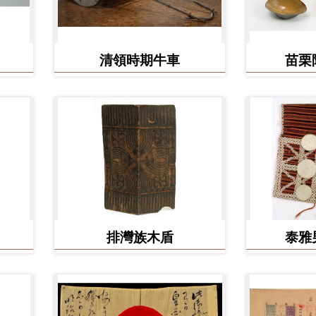
清領時期牛車
苗栗
排灣族木盾
泰雅