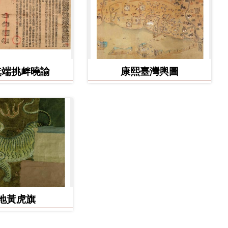
無端挑衅曉諭
康熙臺灣輿圖
地黃虎旗