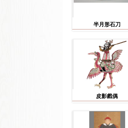
半月形石刀
皮影戲偶