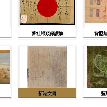
蕃社歸順保護旗
背盟
新港文書
藍