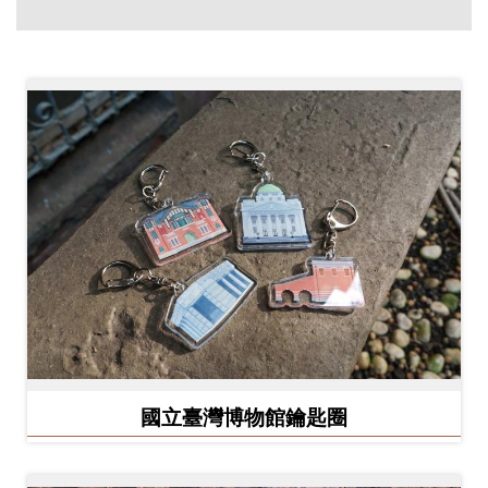
創
典
藏
研
究
便
民
服
務
政
國立臺灣博物館鑰匙圈
府
公