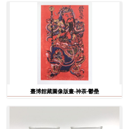
臺博館藏圖像版畫-神荼‧鬱壘