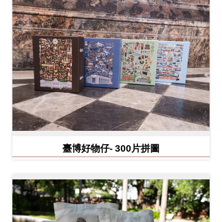
開
資
訊
隱
私
權
與
資
訊
臺博好物仔- 300片拼圖
安
全
宣
告
資