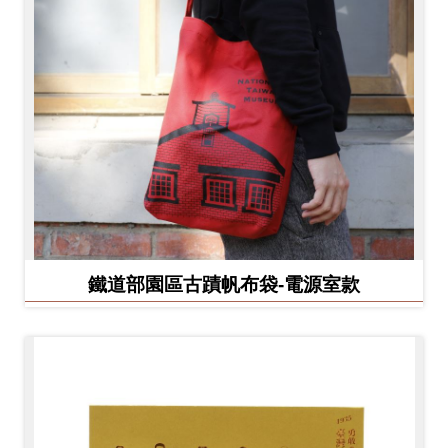
鐵道部園區古蹟帆布袋-電源室款