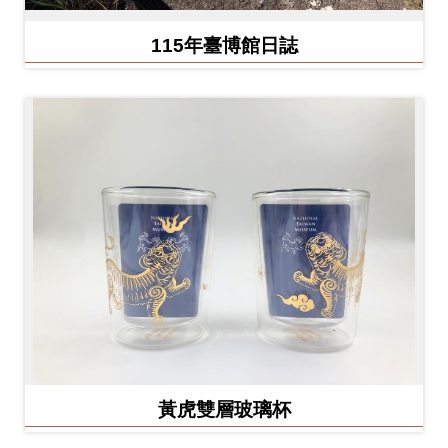
Ba
ha
sa
115年臺博館日誌
Ind
Tiế
on
ng
esi
Việ
a
t
黃虎雙層玻璃杯