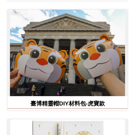
臺博精靈帽DIY材料包-虎寶款