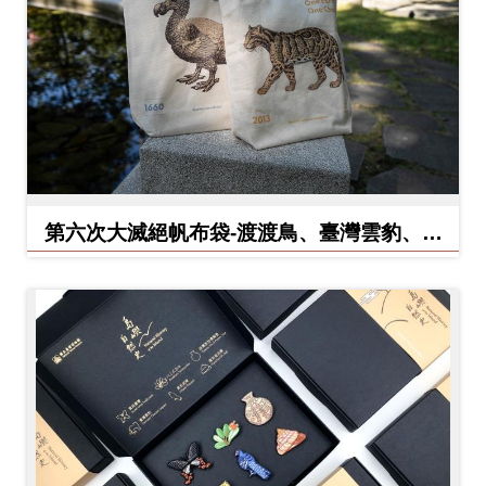
料
開
放
宣
告
著
第六次大滅絕帆布袋-渡渡鳥、臺灣雲豹、北
作
方白犀牛
權
聲
明
回
首
頁