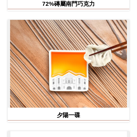
72%磚屬南門巧克力
夕陽一碟