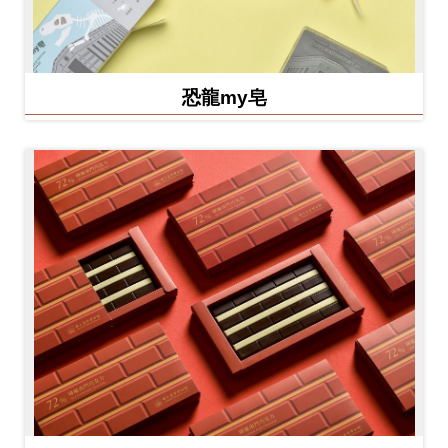
恐龍my皂