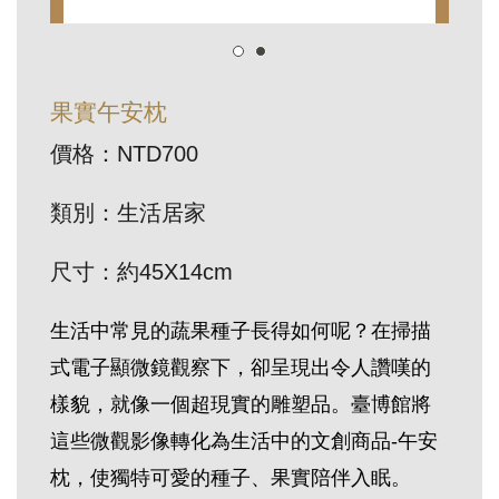
訊
展
果實午安枕
覽
價格：NTD700
資
訊
類別：生活居家
教
尺寸：約45X14cm
育
活
生活中常見的蔬果種子長得如何呢？在掃描
動
式電子顯微鏡觀察下，卻呈現出令人讚嘆的
樣貌，就像一個超現實的雕塑品。臺博館將
出
這些微觀影像轉化為生活中的文創商品
-
午安
版
枕，使獨特可愛的種子、果實陪伴入眠。
文