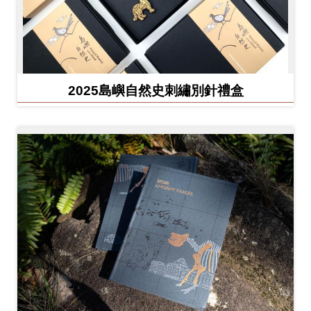
友
善
措
施
2025島嶼自然史刺繡別針禮盒
服
務
網
站
導
覽
En
日
glis
本
h
語