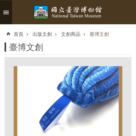
跳到主要內容區塊
進
階
首頁
出版文創
文創商品
臺博文創
搜
尋
臺博文創
認
識
臺
博
參
觀
資