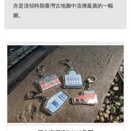
亦是清領時期臺灣古地圖中流傳最廣的一幅
創
圖。
典
藏
研
究
便
民
服
務
政
府
公