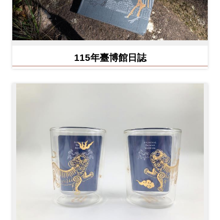
Ba
ha
sa
Ind
Tiế
on
ng
esi
Việ
a
t
115年臺博館日誌