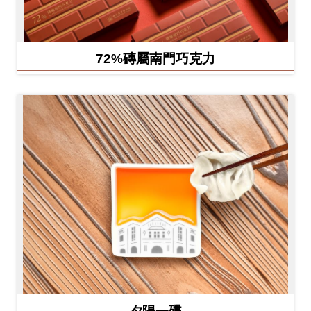
72%磚屬南門巧克力
夕陽一碟