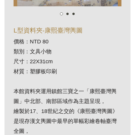
訊
展
L型資料夾-康熙臺灣輿圖
覽
價格：NTD 80
資
類別：文具小物
訊
尺寸：22X31cm
教
材質：塑膠板印刷
育
活
本館資料夾運用鎮館三寶之一「康熙臺灣輿
動
圖」中北部、南部區域作為主題呈現，
繪製於17、18世紀之交的《康熙臺灣輿圖》
出
是現存漢文輿圖中最早的單幅彩繪卷軸臺灣
版
全圖，
文