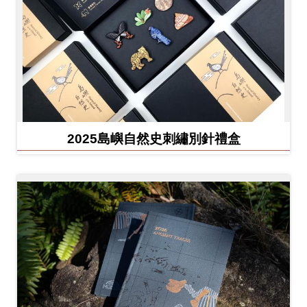
友
善
措
施
服
務
2025島嶼自然史刺繡別針禮盒
網
站
導
覽
En
日
glis
本
h
語