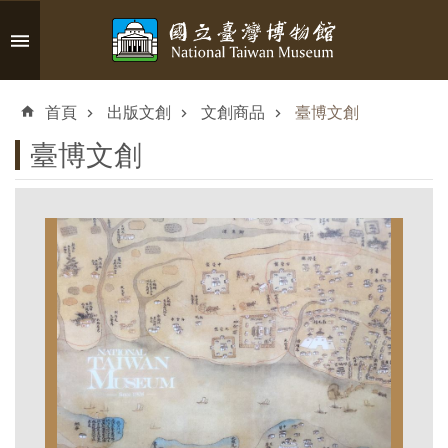
跳到主要內容區塊
進
階
首頁
出版文創
文創商品
臺博文創
搜
尋
臺博文創
認
識
臺
博
參
觀
資