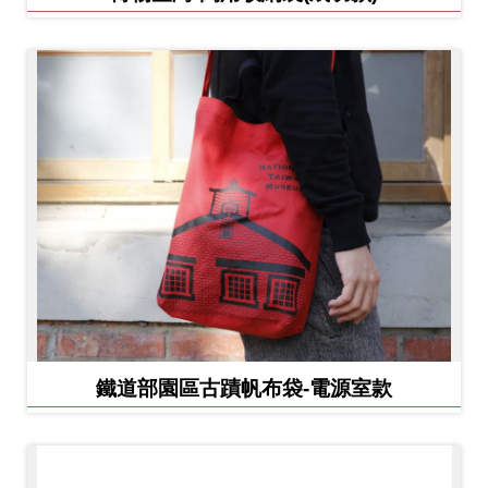
鐵道部園區古蹟帆布袋-電源室款