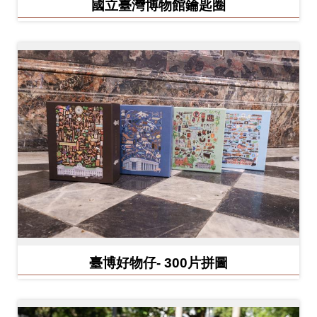
國立臺灣博物館鑰匙圈
開
資
訊
隱
私
權
與
資
訊
安
全
宣
臺博好物仔- 300片拼圖
告
資