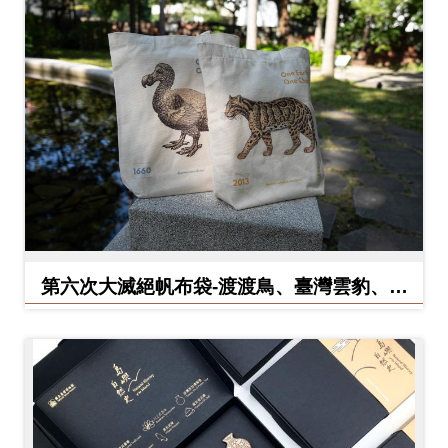
料
開
放
宣
告
著
作
權
聲
第六次大滅絕帆布袋-渡渡鳥、臺灣雲豹、北
明
方白犀牛
回
首
頁