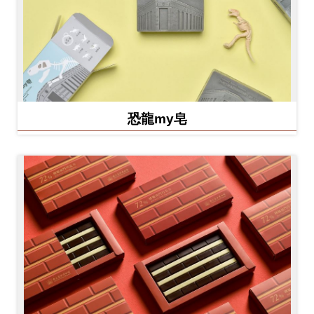
恐龍my皂