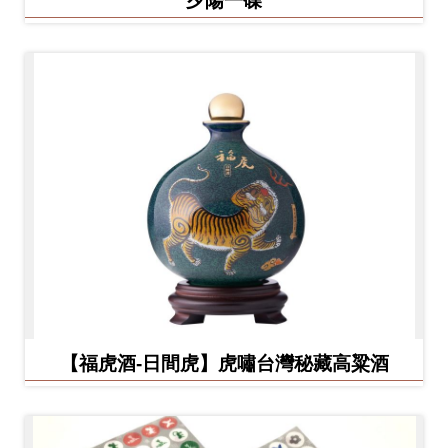
【福虎酒-日間虎】虎嘯台灣秘藏高粱酒