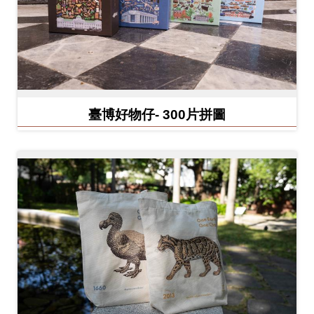
料
開
放
宣
告
臺博好物仔- 300片拼圖
著
作
權
聲
明
回
首
頁