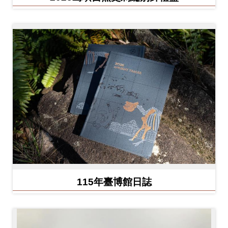
Ba
ha
sa
Ind
Tiế
on
ng
esi
Việ
a
t
115年臺博館日誌