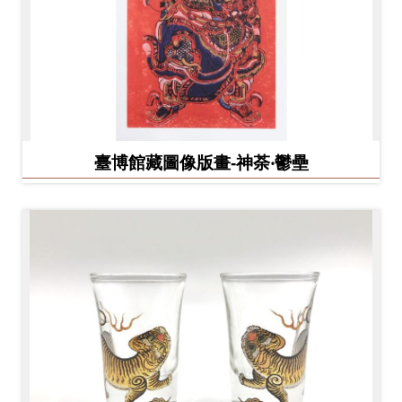
臺博館藏圖像版畫-神荼‧鬱壘