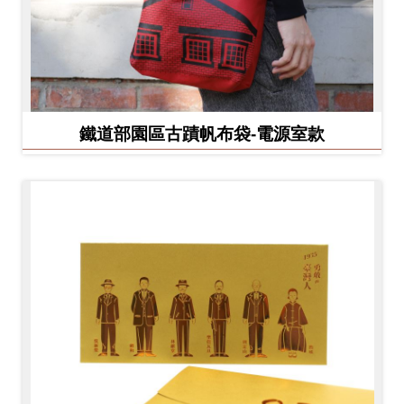
鐵道部園區古蹟帆布袋-電源室款