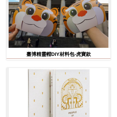
臺博精靈帽DIY材料包-虎寶款