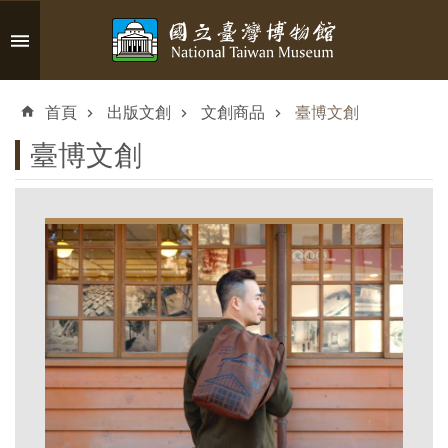
跳到主要內容區塊
進
階
首頁
出版文創
文創商品
臺博文創
搜
尋
臺博文創
認
識
臺
博
參
觀
資