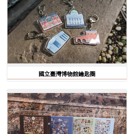
開
資
訊
隱
私
權
與
國立臺灣博物館鑰匙圈
資
訊
安
全
宣
告
資