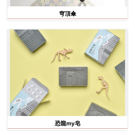
穹頂傘
恐龍my皂