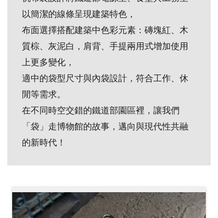
創
以簡潔的線條呈現建築特色，
布面選擇搭配建築中色彩元素：磚塊紅、木
典
質棕、灰泥白，肩背、手提兩用式增加使用
藏
上更多變化，
研
適中的袋型尺寸與內袋設計，符合工作、休
究
閒等需求。
在不同時空交錯的鐵道部園區裡，讓我們
便
民
「袋」走博物館的故事，邁向與現代性共融
服
的新時代！
務
政
府
公