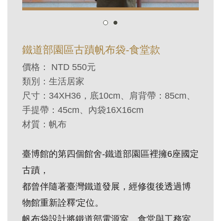
訊
展
鐵道部園區古蹟帆布袋-食堂款
覽
價格： NTD 550元
資
類別：生活居家
訊
尺寸：34XH36，底10cm、肩背帶：85cm、
手提帶：45cm、內袋16X16cm
教
材質：帆布
育
活
臺博館的第四個館舍-鐵道部園區裡擁6座國定
動
古蹟，
都曾伴隨著臺灣鐵道發展，經修復後透過博
出
物館重新詮釋'定位。
版
文
帆布袋設計將鐵道部電源室、食堂與工務室