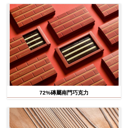
72%磚屬南門巧克力