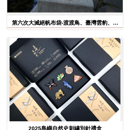
友
善
第六次大滅絕帆布袋-渡渡鳥、臺灣雲豹、北
措
方白犀牛
施
服
務
網
站
導
覽
En
日
glis
本
h
語
2025島嶼自然史刺繡別針禮盒