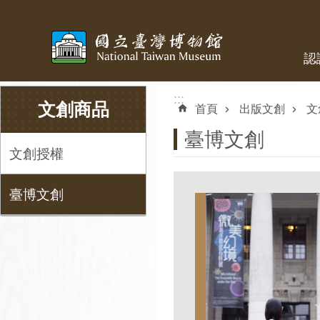
跳到主要內容區塊
認
:::
:::
文創商品
首頁
出版文創
文
臺博文創
文創授權
臺博文創