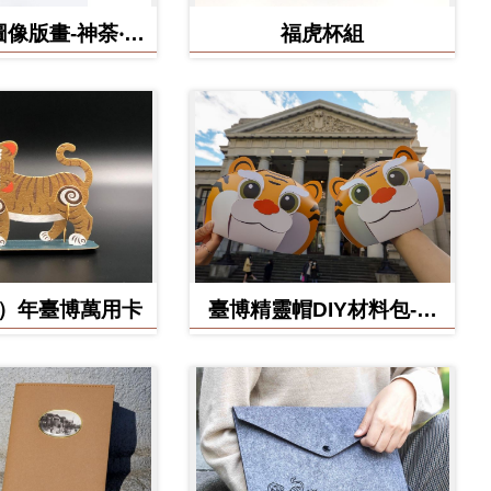
像版畫-神荼‧鬱
福虎杯組
壘
虎）年臺博萬用卡
臺博精靈帽DIY材料包-虎
寶款