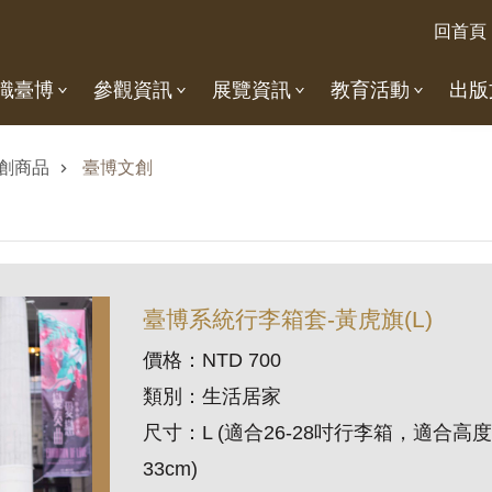
回首頁
識臺博
參觀資訊
展覽資訊
教育活動
出版
創商品
臺博文創
臺博系統行李箱套-黃虎旗(L)
價格：NTD 700
類別：生活居家
尺寸：
L (
適合
26-28
吋行李箱，適合高度
33cm)