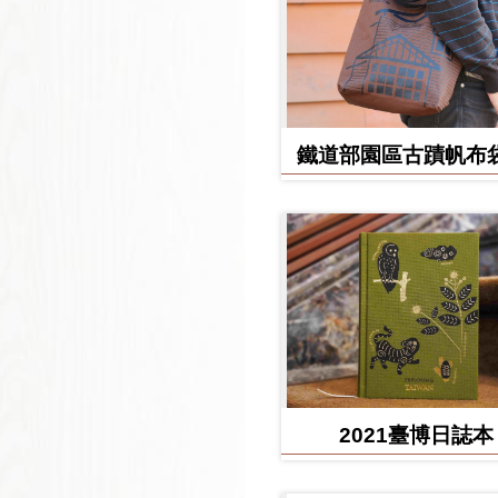
鐵道部園區古蹟帆布袋
堂款
2021臺博日誌本