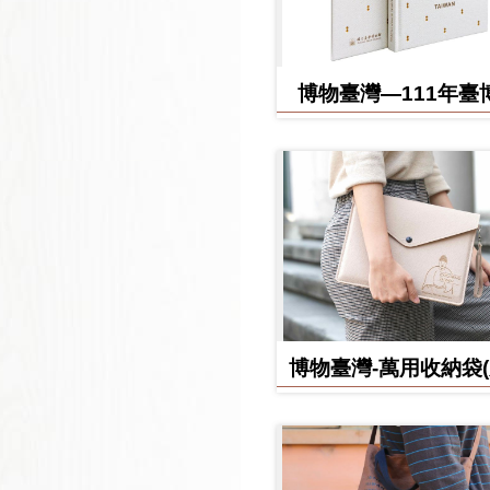
博物臺灣—111年臺
日誌
博物臺灣-萬用收納袋
款)