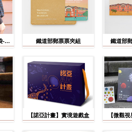
-食
鐵道部郵票票夾組
鐵道部
【諾亞計畫】實境遊戲盒
【微觀視
美】立體環