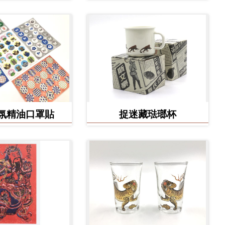
氛精油口罩貼
捉迷藏琺瑯杯