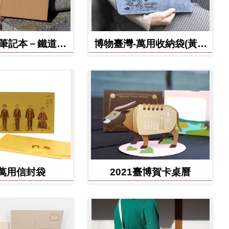
博筆記本－鐵道部
博物臺灣-萬用收納袋(黃虎
款
款)
萬用信封袋
2021臺博賀卡桌曆