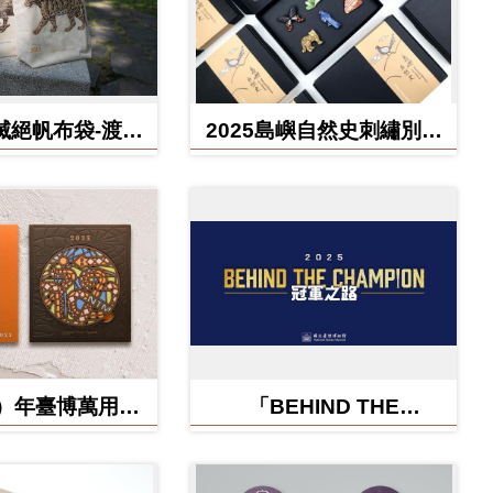
滅絕帆布袋-渡渡
2025島嶼自然史刺繡別針
雲豹、北方白犀
禮盒
牛
蛇）年臺博萬用卡-
「BEHIND THE
福蛇矽膠杯墊
CHAMPION:冠軍之路特
展」紀念信封