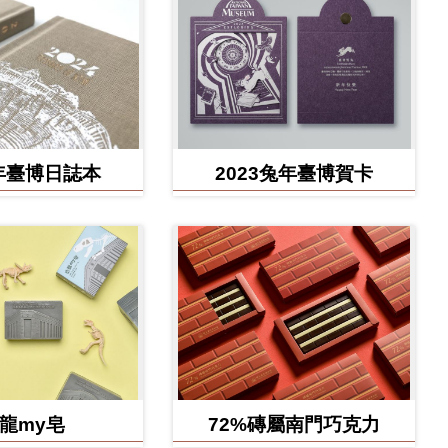
4年臺博日誌本
2023兔年臺博賀卡
龍my皂
72%磚屬南門巧克力