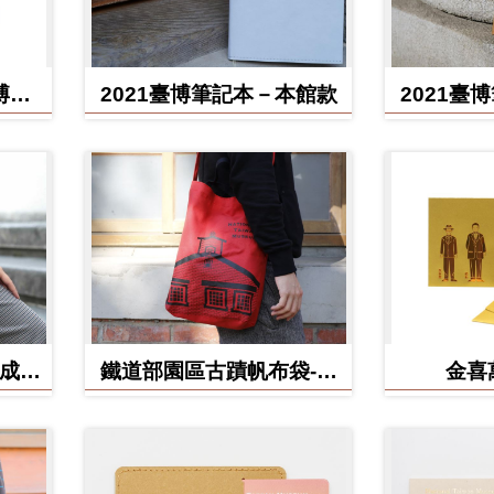
博館
2021臺博筆記本－本館款
2021臺
(成功
鐵道部園區古蹟帆布袋-電
金喜
源室款