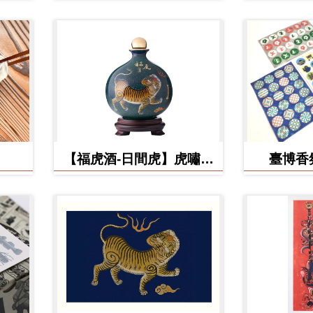
【福虎酒-日間虎】虎嘯台
臺博香
灣秘藏高粱酒