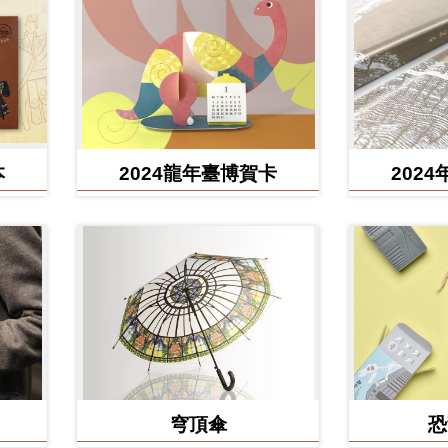
本
2024龍年臺博賀卡
202
穹頂傘
恐