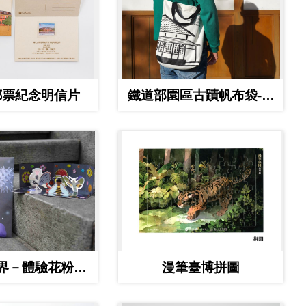
郵票紀念明信片
鐵道部園區古蹟帆布袋-工
務室款
界－體驗花粉之
漫筆臺博拼圖
形小劇場 DIY