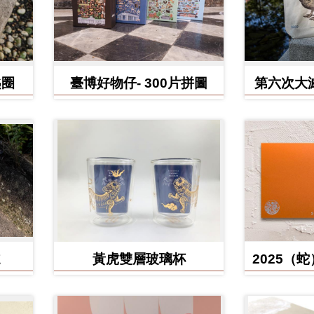
匙圈
臺博好物仔- 300片拼圖
第六次大
鳥、臺灣
黃虎雙層玻璃杯
2025（
含百