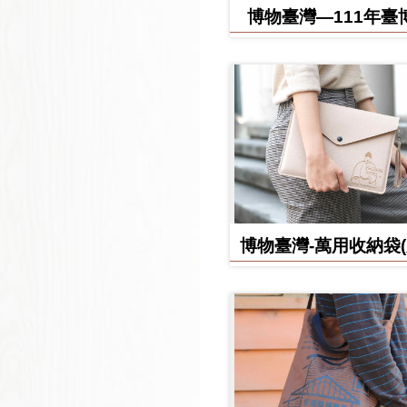
博物臺灣—111年臺
日誌
博物臺灣-萬用收納袋
款)