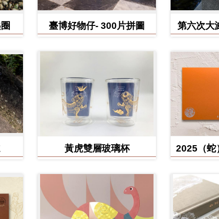
匙圈
臺博好物仔- 300片拼圖
第六次大
鳥、臺灣
黃虎雙層玻璃杯
2025（
含百