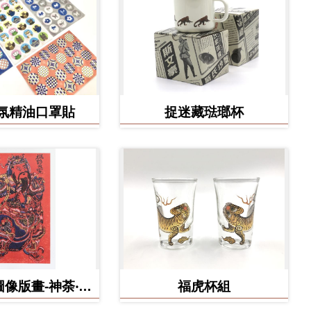
氛精油口罩貼
捉迷藏琺瑯杯
像版畫-神荼‧鬱
福虎杯組
壘