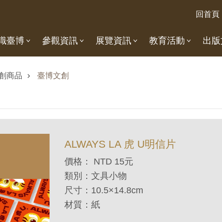
回首頁
識臺博
參觀資訊
展覽資訊
教育活動
出版
創商品
臺博文創
ALWAYS LA 虎 U明信片
價格： NTD 15元
類別：文具小物
尺寸：
10.5×14.8cm
材質：紙