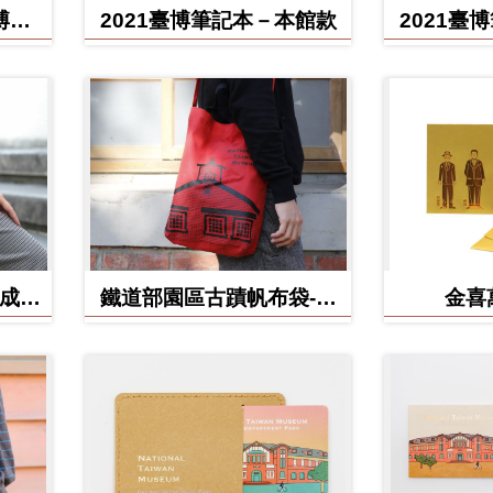
博館
2021臺博筆記本－本館款
2021臺
(成功
鐵道部園區古蹟帆布袋-電
金喜
源室款