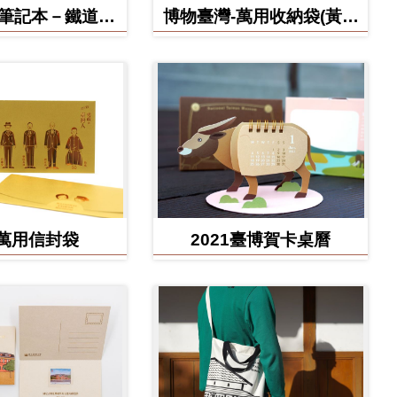
博筆記本－鐵道部
博物臺灣-萬用收納袋(黃虎
款
款)
萬用信封袋
2021臺博賀卡桌曆