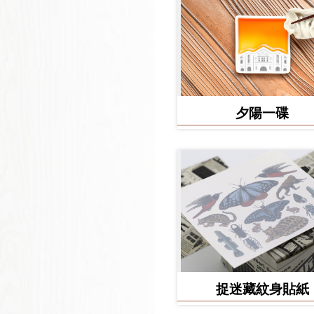
夕陽一碟
捉迷藏紋身貼紙