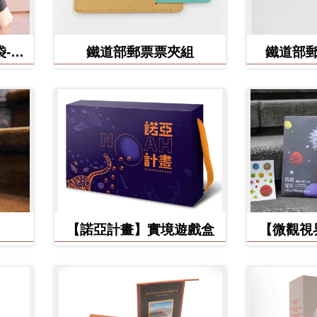
-食
鐵道部郵票票夾組
鐵道部
【諾亞計畫】實境遊戲盒
【微觀視
美】立體環
手