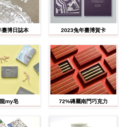
4年臺博日誌本
2023兔年臺博賀卡
龍my皂
72%磚屬南門巧克力