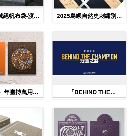
滅絕帆布袋-渡渡
2025島嶼自然史刺繡別針
雲豹、北方白犀
禮盒
牛
蛇）年臺博萬用卡-
「BEHIND THE
福蛇矽膠杯墊
CHAMPION:冠軍之路特
展」紀念信封