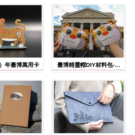
虎）年臺博萬用卡
臺博精靈帽DIY材料包-虎
寶款