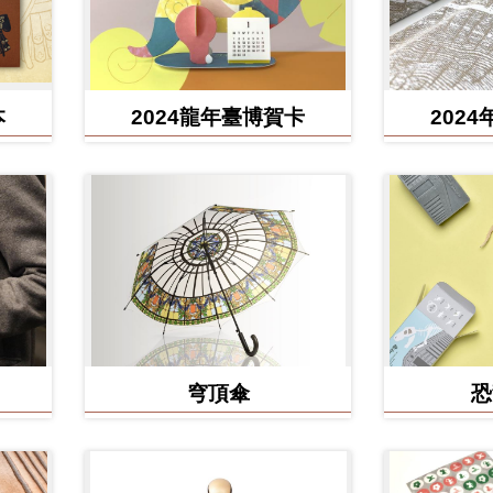
本
2024龍年臺博賀卡
202
穹頂傘
恐