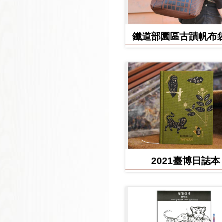
鐵道部園區古蹟帆布袋
堂款
2021臺博日誌本