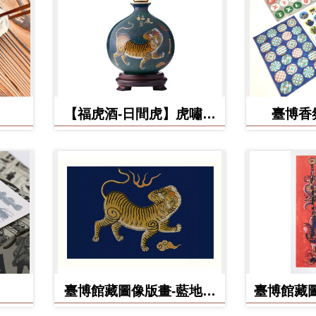
【福虎酒-日間虎】虎嘯台
臺博香
灣秘藏高粱酒
臺博館藏圖像版畫-藍地黃
臺博館藏圖
虎旗