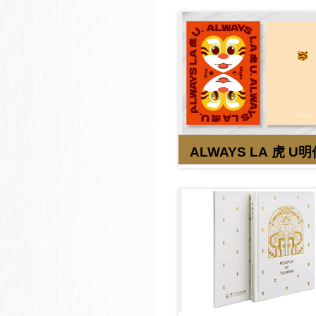
ALWAYS LA 虎 U