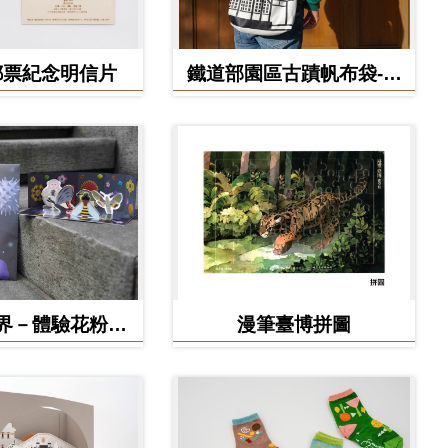
郵票紀念明信片
鐵道部園區古蹟帆布袋-工
務室款
界－體驗花粉之
漫筆臺博拼圖
形小劇場 DIY
作材料包