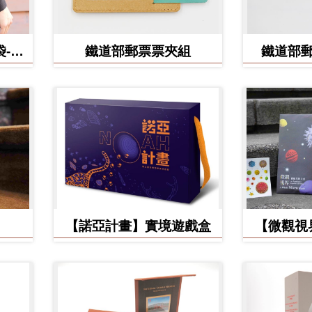
-食
鐵道部郵票票夾組
鐵道部
【諾亞計畫】實境遊戲盒
【微觀視
美】立體環
手