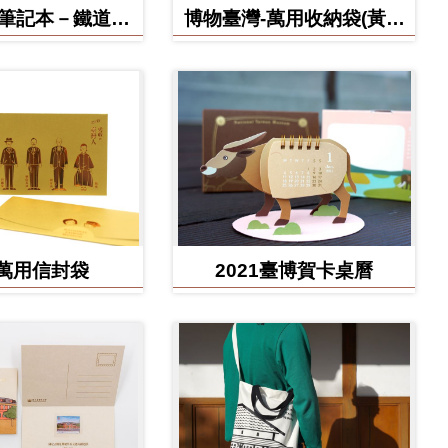
博筆記本－鐵道部
博物臺灣-萬用收納袋(黃虎
款
款)
萬用信封袋
2021臺博賀卡桌曆