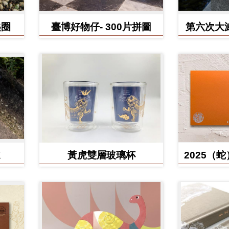
匙圈
臺博好物仔- 300片拼圖
第六次大
鳥、臺灣
黃虎雙層玻璃杯
2025（
含百