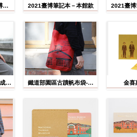
博館
2021臺博筆記本－本館款
2021臺
(成功
鐵道部園區古蹟帆布袋-電
金喜
源室款