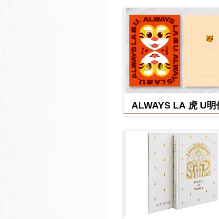
ALWAYS LA 虎 U