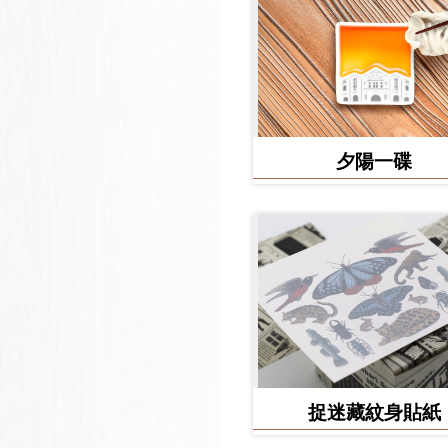
夕陽一碟
捉迷藏紋身貼紙