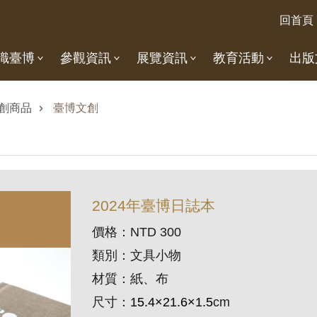
回首頁
識臺博
參觀資訊
展覽資訊
教育活動
出版
創商品
臺博文創
2024年臺博日誌本
價格：NTD 300
類別：文具小物
材質：紙、布
尺寸：
15.4×21.6×1.5
cm