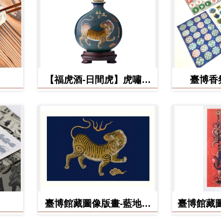
【福虎酒-日間虎】虎嘯台
臺博香
灣秘藏高粱酒
臺博館藏圖像版畫-藍地黃
臺博館藏圖
虎旗