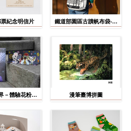
郵票紀念明信片
鐵道部園區古蹟帆布袋-工
務室款
界－體驗花粉之
漫筆臺博拼圖
形小劇場 DIY
作材料包