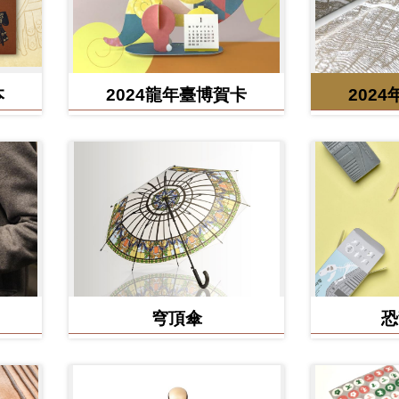
本
2024龍年臺博賀卡
202
穹頂傘
恐