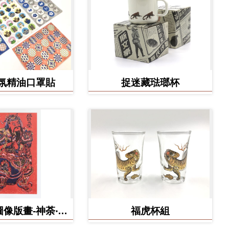
氛精油口罩貼
捉迷藏琺瑯杯
像版畫-神荼‧鬱
福虎杯組
壘