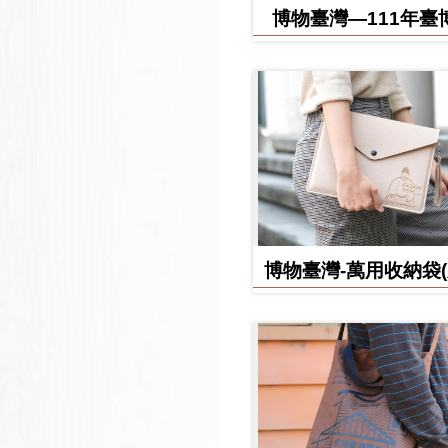
博物臺灣—111年臺
日誌
博物臺灣-萬用收納袋
款)