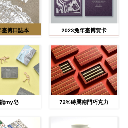
4年臺博日誌本
2023兔年臺博賀卡
龍my皂
72%磚屬南門巧克力