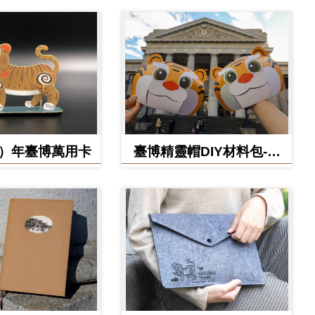
虎）年臺博萬用卡
臺博精靈帽DIY材料包-虎
寶款