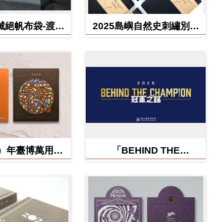
滅絕帆布袋-渡渡
2025島嶼自然史刺繡別針
雲豹、北方白犀
禮盒
牛
蛇）年臺博萬用卡-
「BEHIND THE
福蛇矽膠杯墊
CHAMPION:冠軍之路特
展」紀念信封