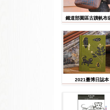
鐵道部園區古蹟帆布袋
堂款
2021臺博日誌本