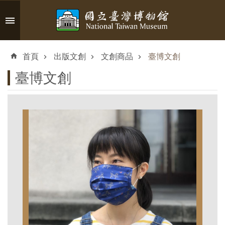
跳到主要內容區塊
進
階
首頁
出版文創
文創商品
臺博文創
搜
尋
臺博文創
認
識
臺
博
參
觀
資