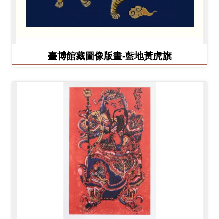
臺博館藏圖像版畫-藍地黃虎旗