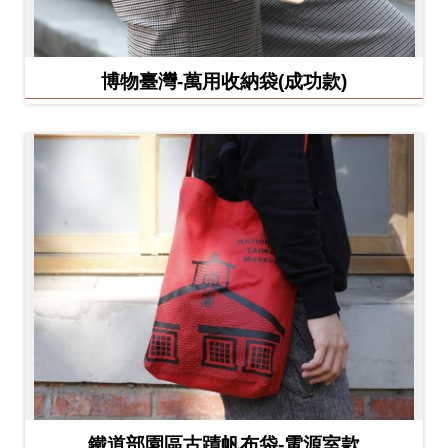
博物臺灣-萬用收納袋(成功款)
鐵道部園區古蹟帆布袋-電源室款