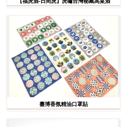
【福虎酒-日間虎】虎嘯台灣秘藏高粱酒
臺博香氛精油口罩貼