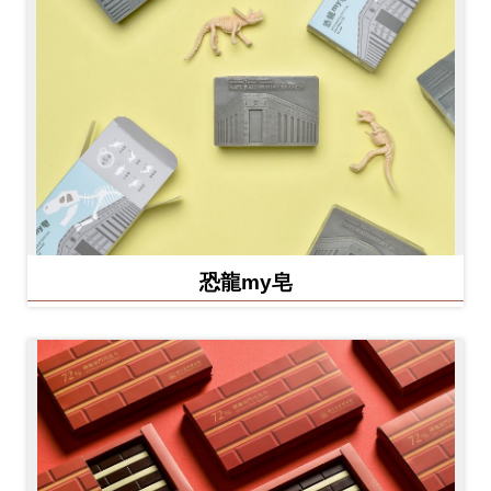
恐龍my皂