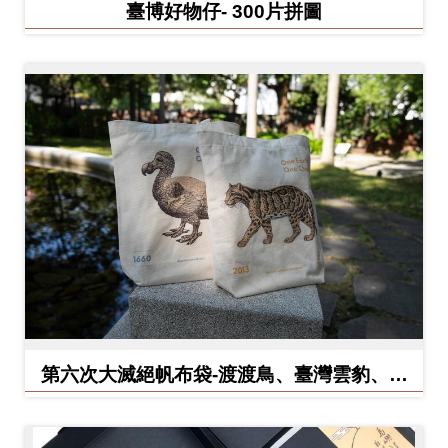
臺博好物仔- 300片拼圖
料
開
放
宣
告
著
作
權
聲
明
回
第六次大滅絕帆布袋-渡渡鳥、臺灣雲豹、北
首
方白犀牛
頁