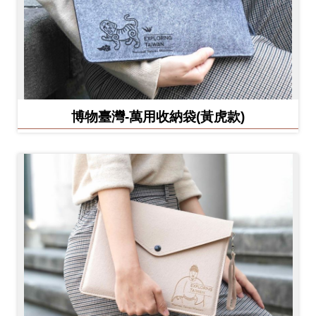
博物臺灣-萬用收納袋(黃虎款)