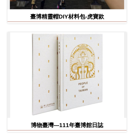
臺博精靈帽DIY材料包-虎寶款
博物臺灣—111年臺博館日誌