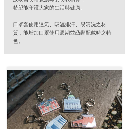
創
希望能守護大家的生活與健康。
典
口罩套使用透氣、吸濕排汗、易清洗之材
藏
質，能增加口罩使用週期並凸顯配戴時之特
研
色。
究
便
民
服
務
政
府
公