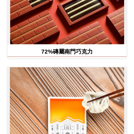
72%磚屬南門巧克力