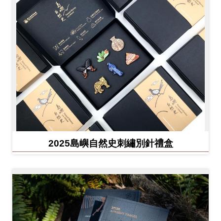
友
善
措
施
服
務
網
站
導
2025島嶼自然史刺繡別針禮盒
覽
En
日
glis
本
h
語