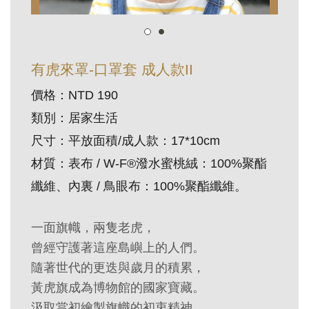
訊
展
有虎來罩-口罩套 成人款II
覽
價格：NTD 190
資
類別：居家生活
訊
尺寸：平放面積/成人款：17*10cm
教
材質：表布 / W-F®潑水蜜桃絨：100%聚酯
育
纖維、內裏 / 鳥眼布：100%聚酯纖維。
活
動
一面旗幟，兩隻老虎，
曾經守護著這座島嶼上的人們。
出
隨著世代的更迭與歲月的積累，
版
黃虎旗成為博物館的國家寶藏。
文
汲取當初繪製旗幟的初衷精神，