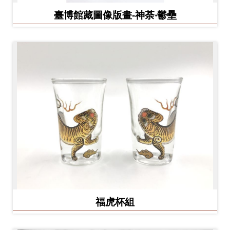
臺博館藏圖像版畫-神荼‧鬱壘
福虎杯組