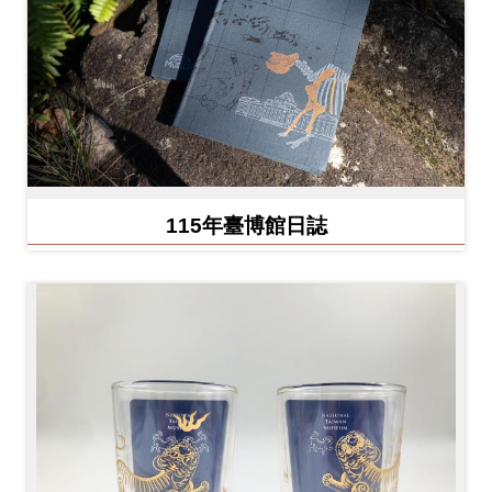
Ba
ha
sa
Ind
Tiế
on
ng
esi
Việ
a
t
115年臺博館日誌