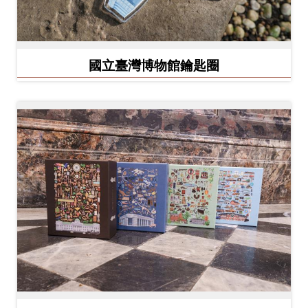
開
資
訊
國立臺灣博物館鑰匙圈
隱
私
權
與
資
訊
安
全
宣
告
資