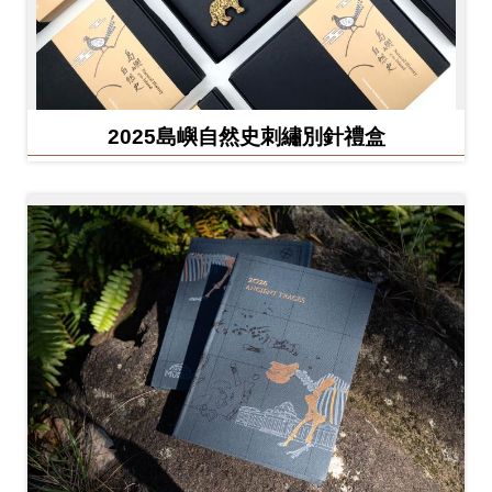
友
善
措
施
2025島嶼自然史刺繡別針禮盒
服
務
網
站
導
覽
En
日
glis
本
h
語