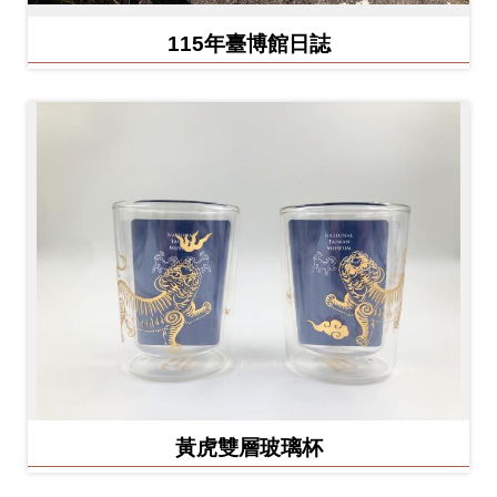
Ba
ha
115年臺博館日誌
sa
Ind
Tiế
on
ng
esi
Việ
a
t
黃虎雙層玻璃杯