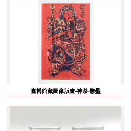
臺博館藏圖像版畫-神荼‧鬱壘