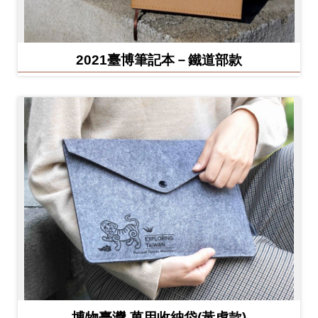
2021臺博筆記本－鐵道部款
博物臺灣-萬用收納袋(黃虎款)