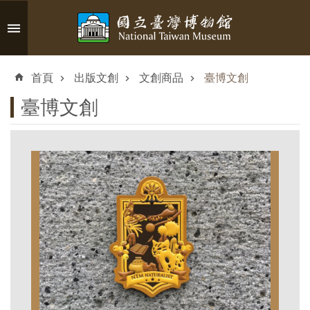
跳到主要內容區塊
進
階
首頁
出版文創
文創商品
臺博文創
搜
尋
臺博文創
認
識
臺
博
參
觀
資