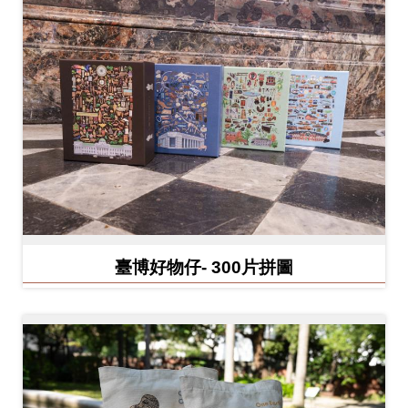
開
資
訊
隱
私
權
與
資
訊
臺博好物仔- 300片拼圖
安
全
宣
告
資