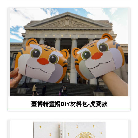
臺博精靈帽DIY材料包-虎寶款