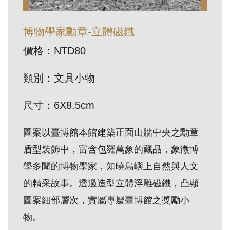
訊
博物學家勳章-立體磁鐵
展
價格：NTD80
覽
資
類別：文具小物
訊
尺寸：6X8.5cm
教
圖案以臺博館本館建築正面山牆中央之勳章
育
盾型裝飾中，富含包羅萬象的藏品，象徵博
活
動
學多聞的博物學家，知曉島嶼上自然與人文
的精采故事。透過造型立體浮雕磁鐵，凸顯
出
圖案細部層次，實屬專屬臺博館之獎勵小
版
物。
文