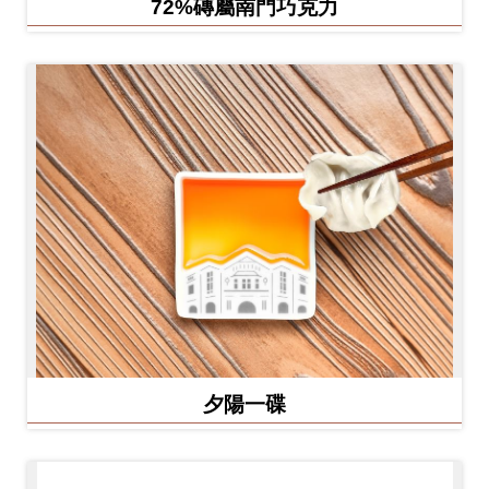
72%磚屬南門巧克力
夕陽一碟