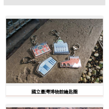
創
典
藏
研
究
便
民
服
務
政
國立臺灣博物館鑰匙圈
府
公