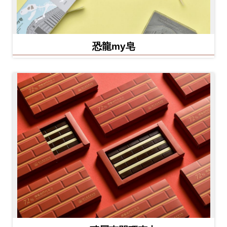
恐龍my皂