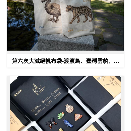
料
開
放
宣
告
著
第六次大滅絕帆布袋-渡渡鳥、臺灣雲豹、北
作
方白犀牛
權
聲
明
回
首
頁