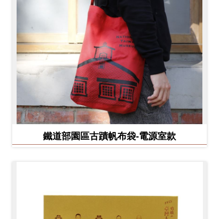
鐵道部園區古蹟帆布袋-電源室款