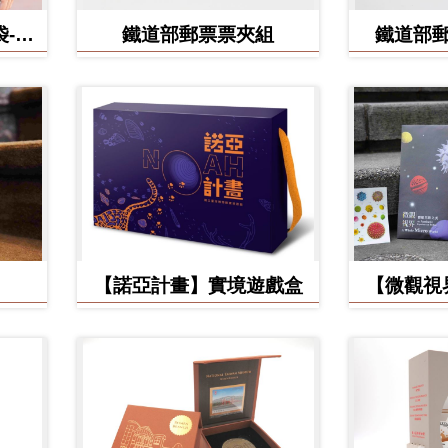
-食
鐵道部郵票票夾組
鐵道部
【諾亞計畫】實境遊戲盒
【微觀視
美】立體環
手