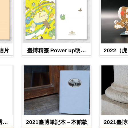
明信片
臺博精靈 Power up明信
2022（
片
博館
2021臺博筆記本－本館款
2021臺