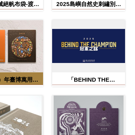
滅絕帆布袋-渡渡
2025島嶼自然史刺繡別針
雲豹、北方白犀
禮盒
牛
蛇）年臺博萬用卡-
「BEHIND THE
福蛇矽膠杯墊
CHAMPION:冠軍之路特
展」紀念信封