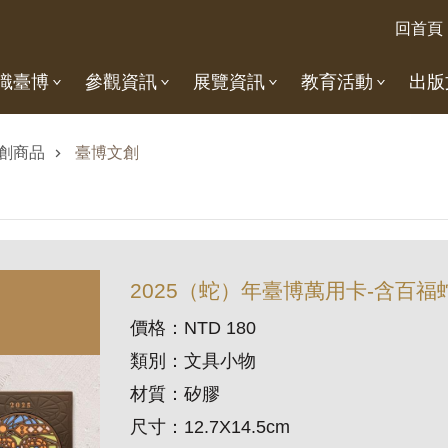
回首頁
識臺博
參觀資訊
展覽資訊
教育活動
出版
創商品
臺博文創
2025（蛇）年臺博萬用卡-含百
價格：NTD 180
類別：文具小物
材質：矽膠
尺寸：12.7X14.5cm