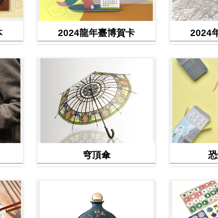
本
2024龍年臺博賀卡
202
穹頂傘
恐