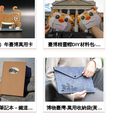
虎）年臺博萬用卡
臺博精靈帽DIY材料包-虎
寶款
博筆記本－鐵道部
博物臺灣-萬用收納袋(黃虎