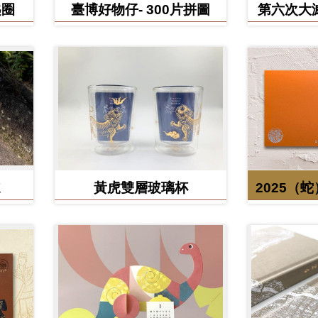
匙圈
臺博好物仔- 300片拼圖
第六次大
鳥、臺灣
黃虎雙層玻璃杯
2025（
含百