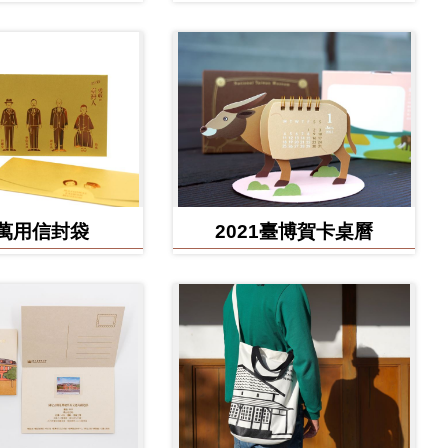
款
款)
萬用信封袋
2021臺博賀卡桌曆