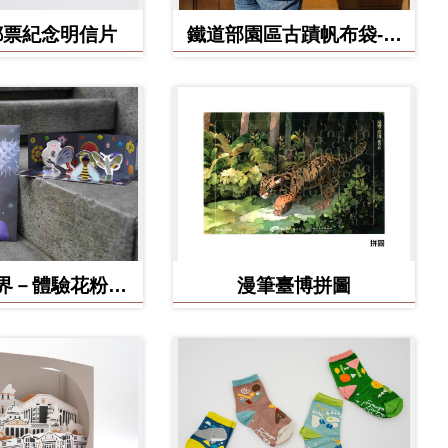
郵票紀念明信片
鐵道部園區古蹟帆布袋-工
務室款
界－體驗花粉之
漫筆臺博拼圖
形小劇場 DIY
作材料包