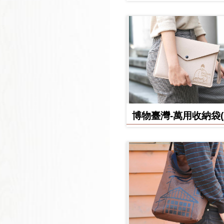
日誌
博物臺灣-萬用收納袋
款)