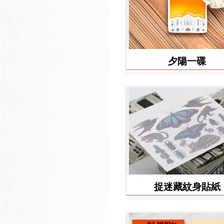
夕陽一碟
捉迷藏紋身貼紙