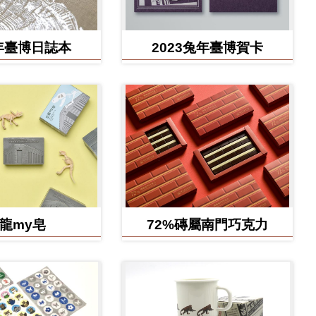
4年臺博日誌本
2023兔年臺博賀卡
龍my皂
72%磚屬南門巧克力