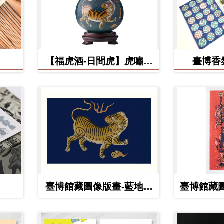
【福虎酒-日間虎】虎嘯台
臺博香
灣秘藏高粱酒
臺博館藏圖像版畫-藍地黃
臺博館藏圖
虎旗