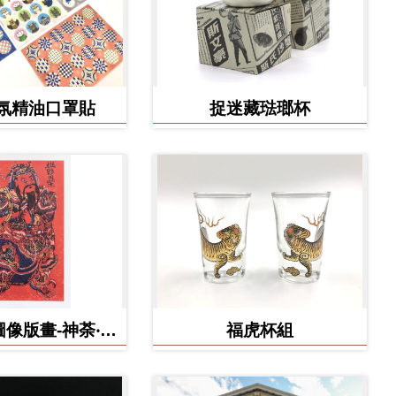
氛精油口罩貼
捉迷藏琺瑯杯
像版畫-神荼‧鬱
福虎杯組
壘