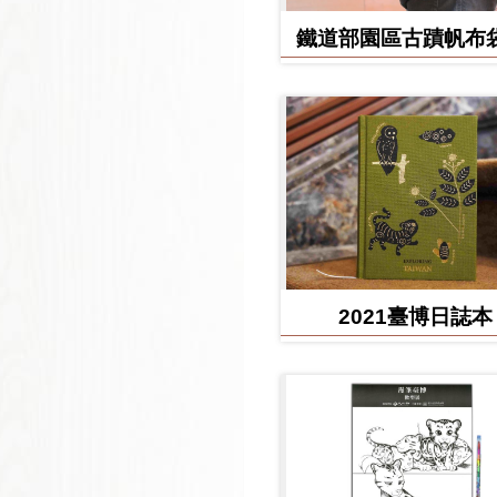
鐵道部園區古蹟帆布袋
堂款
2021臺博日誌本