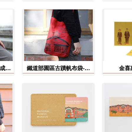
(成功
鐵道部園區古蹟帆布袋-電
金喜
源室款